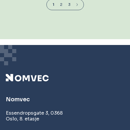
1
2
3
Neste
Nomvec
Essendropsgate 3, 0368
Oslo, 8. etasje