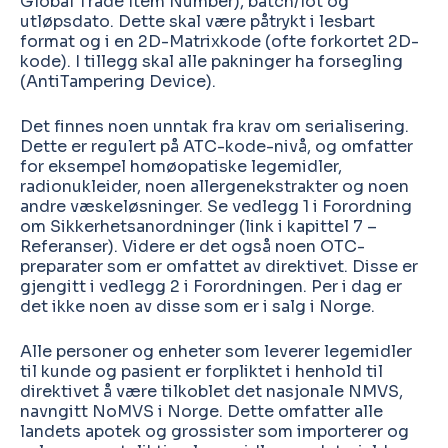
Global Trade Item Number), batch/lot og
utløpsdato. Dette skal være påtrykt i lesbart
format og i en 2D-Matrixkode (ofte forkortet 2D-
kode). I tillegg skal alle pakninger ha forsegling
(AntiTampering Device).
Det finnes noen unntak fra krav om serialisering.
Dette er regulert på ATC-kode-nivå, og omfatter
for eksempel homøopatiske legemidler,
radionukleider, noen allergenekstrakter og noen
andre væskeløsninger. Se vedlegg 1 i Forordning
om Sikkerhetsanordninger (link i kapittel 7 –
Referanser). Videre er det også noen OTC-
preparater som er omfattet av direktivet. Disse er
gjengitt i vedlegg 2 i Forordningen. Per i dag er
det ikke noen av disse som er i salg i Norge.
Alle personer og enheter som leverer legemidler
til kunde og pasient er forpliktet i henhold til
direktivet å være tilkoblet det nasjonale NMVS,
navngitt NoMVS i Norge. Dette omfatter alle
landets apotek og grossister som importerer og