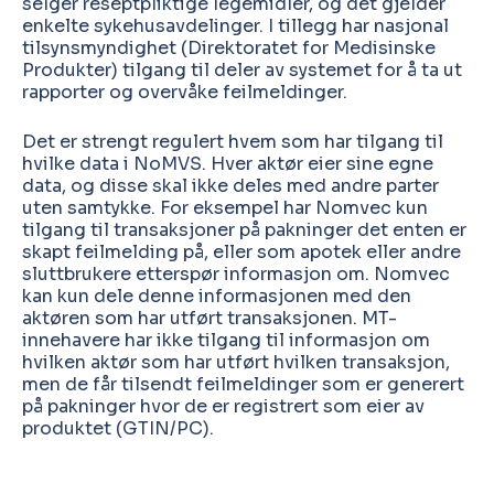
selger reseptpliktige legemidler, og det gjelder
enkelte sykehusavdelinger. I tillegg har nasjonal
tilsynsmyndighet (Direktoratet for Medisinske
Produkter) tilgang til deler av systemet for å ta ut
rapporter og overvåke feilmeldinger.
Det er strengt regulert hvem som har tilgang til
hvilke data i NoMVS. Hver aktør eier sine egne
data, og disse skal ikke deles med andre parter
uten samtykke. For eksempel har Nomvec kun
tilgang til transaksjoner på pakninger det enten er
skapt feilmelding på, eller som apotek eller andre
sluttbrukere etterspør informasjon om. Nomvec
kan kun dele denne informasjonen med den
aktøren som har utført transaksjonen. MT-
innehavere har ikke tilgang til informasjon om
hvilken aktør som har utført hvilken transaksjon,
men de får tilsendt feilmeldinger som er generert
på pakninger hvor de er registrert som eier av
produktet (GTIN/PC).